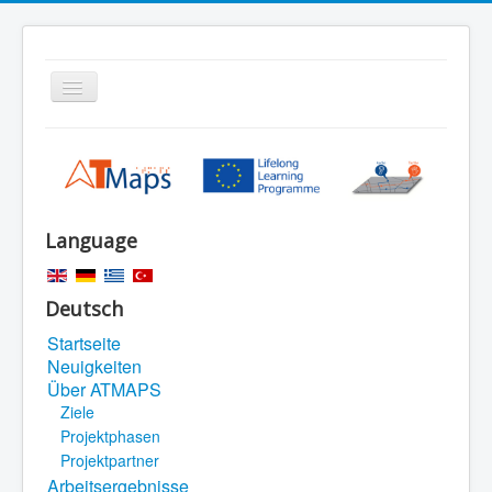
Navigation
an/aus
Home
Search
Sitemap
Language
Legal Notice
Deutsch
Startseite
Neuigkeiten
Über ATMAPS
Ziele
Projektphasen
Projektpartner
Arbeitsergebnisse