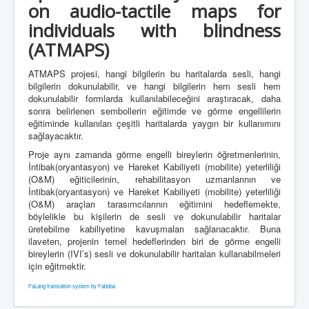
on audio-tactile maps for
individuals with blindness
(ATMAPS)
ATMAPS projesi, hangi bilgilerin bu haritalarda sesli, hangi
bilgilerin dokunulabilir, ve hangi bilgilerin hem sesli hem
dokunulabilir formlarda kullanılabileceğini araştıracak, daha
sonra belirlenen sembollerin eğitimde ve görme engellilerin
eğitiminde kullanılan çeşitli haritalarda yaygın bir kullanımını
sağlayacaktır.
Proje aynı zamanda görme engelli bireylerin öğretmenlerinin,
İntibak(oryantasyon) ve Hareket Kabiliyeti (mobilite) yeterliliği
(O&M) eğiticilerinin, rehabilitasyon uzmanlarının ve
İntibak(oryantasyon) ve Hareket Kabiliyeti (mobilite) yeterliliği
(O&M) araçları tarasımcılarının eğitimini hedeflemekte,
böylelikle bu kişilerin de sesli ve dokunulabilir haritalar
üretebilme kabiliyetine kavuşmaları sağlanacaktır. Buna
ilaveten, projenin temel hedeflerinden biri de görme engelli
bireylerin (IVI’s) sesli ve dokunulabilir haritaları kullanabilmeleri
için eğitmektir.
FaLang translation system by Faboba