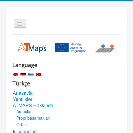
Gezinme
geçişini
değiştir
Home
Search
Sitemap
Language
Legal Notice
Türkçe
Anasayfa
Yenilikler
ATMAPS Hakkında
Amaçlar
Proje basamakları
Ortak
Is sonuclari